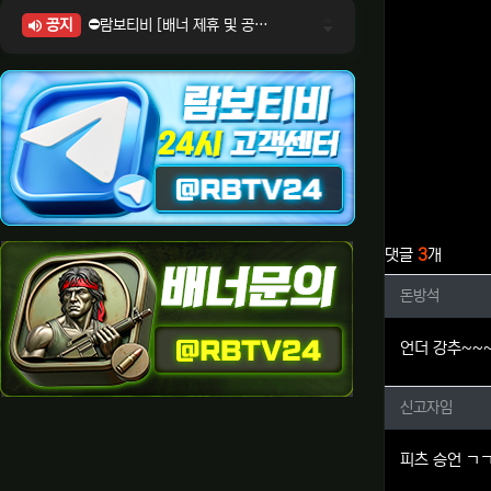
공지
⛔람보티비 [배너 제휴 및 공식 입점 문의 안내]
⛔람보티비 [포인트: 상품전환 및 제휴전환 안내]
⛔람보티비 [정회원 등급UP! 안내사항]
⛔람보티비 [채팅방 이용시 주의사항]
⛔람보티비 [공식보증업체 안내]
관련자료
댓글
3
개
돈방석님
돈방석
언더 강추~~
신고자임
신고자임
피츠 승언 ㄱ