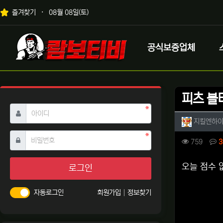
상단 네비
즐겨찾기
08월 08일(토)
메인 메뉴
로고
공식보증업체
피츠 볼
필수
아이디
작성자 
지킬엔하
필수
비밀번호
컨텐츠 
조회
759
3
본문
오늘 점수 
로그인
자동로그인
회원가입
정보찾기