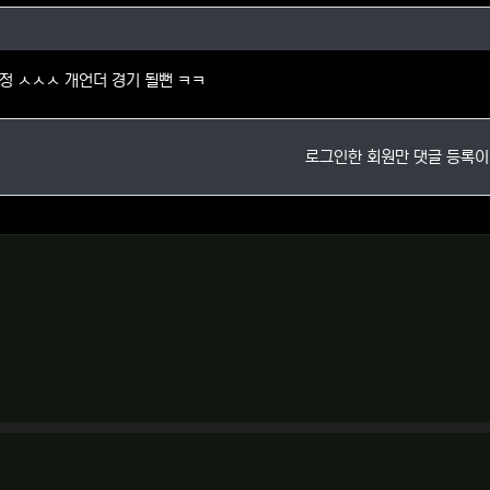
의 댓글
확정 ㅅㅅㅅ 개언더 경기 될뻔 ㅋㅋ
로그인한 회원만 댓글 등록이