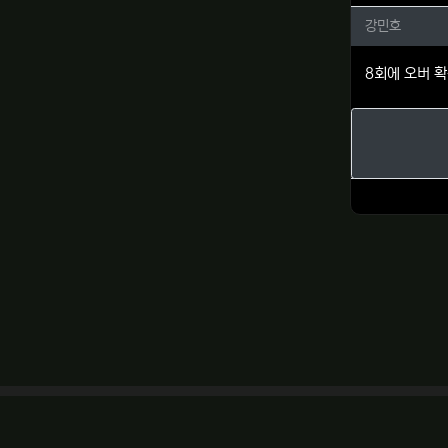
강민호님
강민호
8회에 오버 