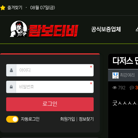
상단 네비
즐겨찾기
08월 07일(금)
메인 메뉴
로고
공식보증업체
다저스 
필수
아이디
작성자 
작
최강여리
필수
비밀번호
컨텐츠 
조회
792
3
본문
굿ㅅㅅㅅㅅ
로그인
자동로그인
회원가입
정보찾기