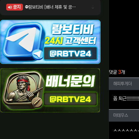
공지
⛔람보티비 [배너 제휴 및 공식 입점 문의 안내]
⛔람보티비 [포인트: 상품전환 및 제휴전환 안내]
⛔람보티비 [정회원 등급UP! 안내사항]
⛔람보티비 [채팅방 이용시 주의사항]
⛔람보티비 [공식보증업체 안내]
관련자료
댓글
3
개
해피투게
해피투게더
옵 퇴근!!!!!!!!!!!
마테우스
마테우스
ㅅㅅㅅㅅㅅㅅ