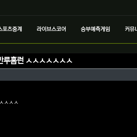
스포츠중계
라이브스코어
승부예측게임
커뮤
만루홈런 ㅅㅅㅅㅅㅅㅅㅅ
정보
성
정보
댓글
ㅅㅅㅅㅅ