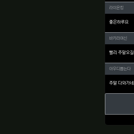
라이온킹
라이온킹
좋은하루요
바카라여
바카라여신
빨리 주말오길
아우디뽑
아우디뽑는다
주말 다와가네