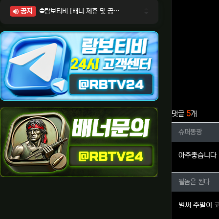
공지
⛔람보티비 [배너 제휴 및 공식 입점 문의 안내]
⛔람보티비 [포인트: 상품전환 및 제휴전환 안내]
⛔람보티비 [정회원 등급UP! 안내사항]
⛔람보티비 [채팅방 이용시 주의사항]
⛔람보티비 [공식보증업체 안내]
관련자료
댓글
5
개
슈퍼똥광
슈퍼똥광
아주좋습니다
될놈은 
될놈은 된다
벌써 주말이 