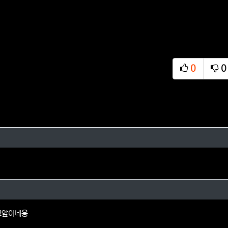
0
0
추천
비
님의 댓글
된다님의 댓글
코앞이네용