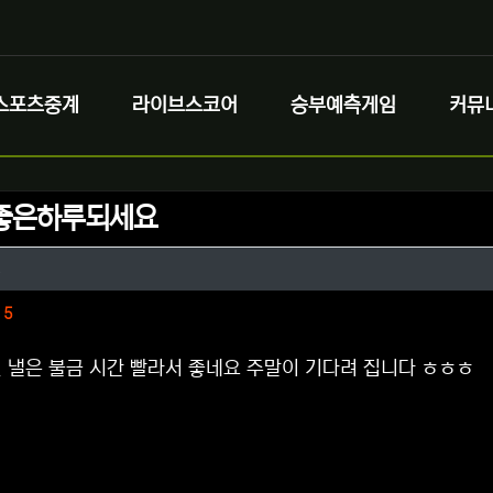
스포츠중계
라이브스코어
승부예측게임
커뮤
좋은하루되세요
정보
작성
팅
정보
댓글
5
 낼은 불금 시간 빨라서 좋네요 주말이 기다려 집니다 ㅎㅎㅎ