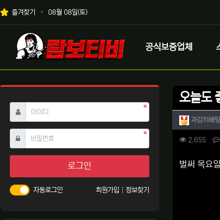
상단 네비
즐겨찾기
08월 08일(토)
메인 메뉴
로고
공식보증업체
오늘도 
필수
아이디
작성자 
과감히배
필수
비밀번호
컨텐츠 
조회
2,655
본문
벌써 목요일
로그인
자동로그인
회원가입
정보찾기