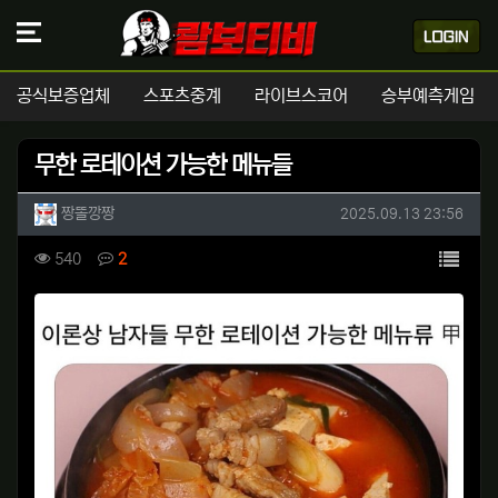
공식보증업체
스포츠중계
라이브스코어
승부예측게임
무한 로테이션 가능한 메뉴들
작성자 정보
작성
작성일
짱똘깡짱
2025.09.13 23:56
컨텐츠 정보
목록
조회
댓글
540
2
본문