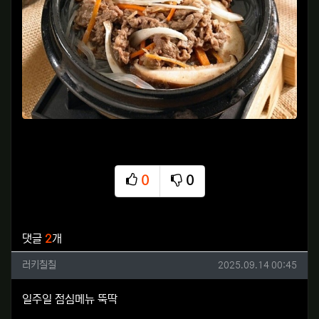
0
0
추천
비추천
관련자료
댓글
2
개
러키칠칠님의 댓글
작성일
러키칠칠
2025.09.14 00:45
일주일 점심메뉴 뚝딱