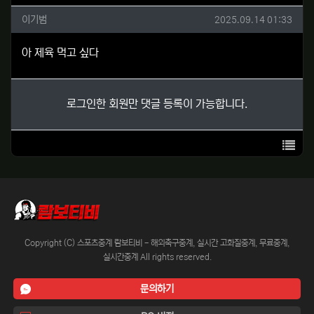
이기범님의 댓글
작성일
이기범
2025.09.14 01:33
아 제육 먹고 싶다
로그인한 회원만 댓글 등록이 가능합니다.
목록
Copyright (C) 스포츠중계 람보티비 - 해외축구중계, 실시간 고화질중계, 무료중계,
실시간중계 All rights reserved.
문의하기