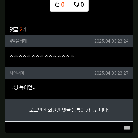
0
0
추천
비추천
관련자료
댓글
2
개
4백을위해님의 댓글
작성일
4백을위해
2025.04.03 23:24
ㅅㅅㅅㅅㅅㅅㅅㅅㅅㅅㅅㅅㅅㅅㅅ
차살꺼야님의 댓글
작성일
차살꺼야
2025.04.03 23:27
그냥 녹이던데
로그인한 회원만 댓글 등록이 가능합니다.
목록