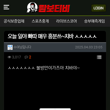
공식보증업체
스포츠중계
라이브스코어
승부예측게임
오늘 일야 빠따 매우 흥분쓰~치바 ㅅㅅㅅㅅㅅ
작성자 정보
작성
작성일
수여닝입니다
2025.04.03 23:05
컨텐츠 정보
목록
조회
댓글
3,017
2
본문
ㅅㅅㅅㅅㅅㅅㅅ 불방만이가즈아 치바야~