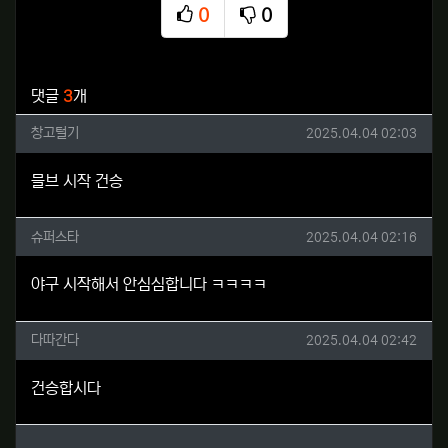
0
0
추천
비추천
관련자료
댓글
3
개
창고털기님의 댓글
작성일
창고털기
2025.04.04 02:03
믈브 시작 건승
슈퍼스타님의 댓글
작성일
슈퍼스타
2025.04.04 02:16
야구 시작해서 안심심합니다 ㅋㅋㅋㅋ
다따간다님의 댓글
작성일
다따간다
2025.04.04 02:42
건승합시다