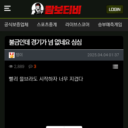
공식보증업체
스포츠중계
라이브스코어
승부예측게임
불금인데 경기가 넘 없네요 심심
작성자 정보
작성
작성일
탱이
2025.04.04 01:37
컨텐츠 정보
목록
조회
댓글
2,889
3
본문
빨리 믈브라도 시작하자 너무 지겹다