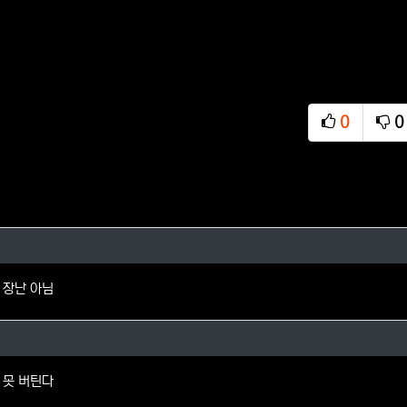
0
0
추천
비
님의 댓글
 장난 아님
님의 댓글
 못 버틴다