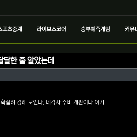
스포츠중계
라이브스코어
승부예측게임
커뮤
달달한 줄 알았는데
정보
정보
댓글
확실히 강해 보인다. 네칵사 수비 개판이다 이거