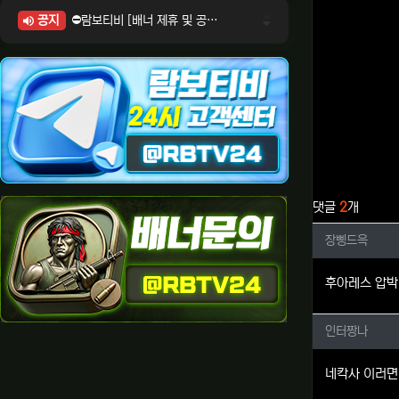
공지
⛔람보티비 [배너 제휴 및 공식 입점 문의 안내]
⛔람보티비 [포인트: 상품전환 및 제휴전환 안내]
⛔람보티비 [정회원 등급UP! 안내사항]
⛔람보티비 [채팅방 이용시 주의사항]
⛔람보티비 [공식보증업체 안내]
관련자료
댓글
2
개
장삥드윽
장삥드윽
후아레스 압박
인터짱나
인터짱나
네칵사 이러면