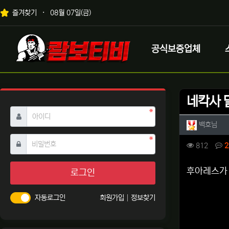
상단 네비
즐겨찾기
08월 07일(금)
메인 메뉴
로고
공식보증업체
네칵사 
필수
아이디
작성자 
작성
백호님
필수
비밀번호
컨텐츠 
조회
812
2
본문
후아레스가 
로그인
자동로그인
회원가입
정보찾기