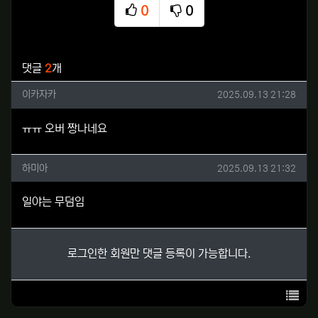
0
0
추천
비추천
관련자료
댓글
2
개
이카자카님의 댓글
작성일
이카자카
2025.09.13 21:28
ㅠㅠ 오버 짱나네요
하미아님의 댓글
작성일
하미아
2025.09.13 21:32
일야는 무덤임
로그인한 회원만 댓글 등록이 가능합니다.
목록