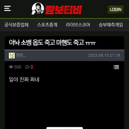
공식보증업체
스포츠중계
라이브스코어
승부예측게임
아놔 소뱅 옵도 죽고 마핸도 죽고 ㅠㅠ
작성자 정보
작성
작성일
윈윈...
2025.09.13 21:19
컨텐츠 정보
목록
조회
댓글
598
2
본문
일야 진짜 짜네