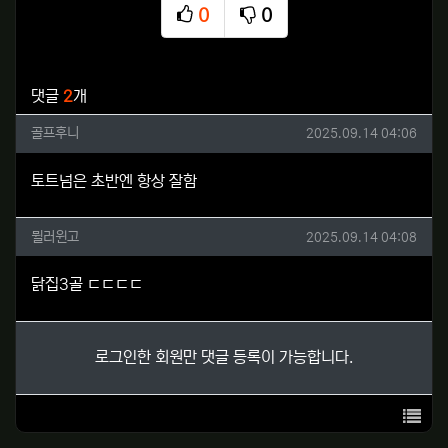
0
0
추천
비추천
관련자료
댓글
2
개
골프후니님의 댓글
작성일
골프후니
2025.09.14 04:06
토트넘은 초반엔 항상 잘함
뮐러윈고님의 댓글
작성일
뮐러윈고
2025.09.14 04:08
닭집3골 ㄷㄷㄷㄷ
로그인한 회원만 댓글 등록이 가능합니다.
목록