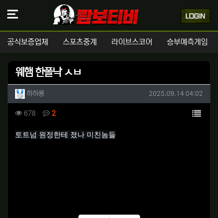
공식보증업체
스포츠중계
라이브스코어
승부예측게임
웨햄 한폴낙 ㅅㅂ
작성자 정보
작성
작성일
하하몽
2025.09.14 04:02
컨텐츠 정보
목록
조회
댓글
678
2
본문
토트넘 원정한테 졌나 미친놈들