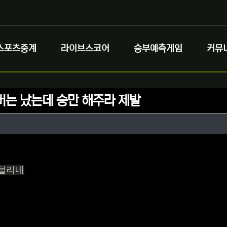
스포츠중계
라이브스코어
승부예측게임
커뮤
버는 났는데 승만 해주라 제발
정보
성
정보
댓글
털리네