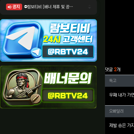
공지
⛔람보티비 [배너 제휴 및 공식 입점 문의 안내]
⛔람보티비 [포인트: 상품전환 및 제휴전환 안내]
⛔람보티비 [정회원 등급UP! 안내사항]
⛔람보티비 [채팅방 이용시 주의사항]
⛔람보티비 [공식보증업체 안내]
관련자료
댓글
2
개
독고님의
독고
우째 내가 가
오빠달려
오빠달려
제발 승은 가