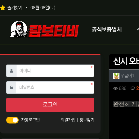
상단 네비
즐겨찾기
08월 08일(토)
메인 메뉴
로고
공식보증업체
신시 오
필수
아이디
작성자 
작
쭈글이1
필수
비밀번호
컨텐츠 
조회
686
2
본문
완전히 개
로그인
자동로그인
회원가입
정보찾기