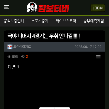
공식보증업체
스포츠중계
라이브스코어
승부예측게임
국야 나머지 4경기는 우취 안나길!!!!!!
작성자 정보
작성
작성일
초신성아게로
2025.09.17 17:09
컨텐츠 정보
목록
조회
댓글
696
2
본문
제발!!!