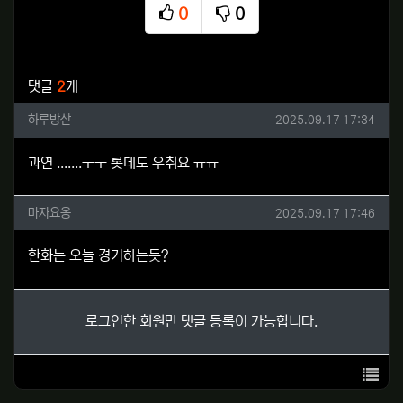
0
0
추천
비추천
관련자료
댓글
2
개
하루방산님의 댓글
작성일
하루방산
2025.09.17 17:34
과연 .......ㅜㅜ 롯데도 우취요 ㅠㅠ
마자요옹님의 댓글
작성일
마자요옹
2025.09.17 17:46
한화는 오늘 경기하는듯?
로그인한 회원만 댓글 등록이 가능합니다.
목록