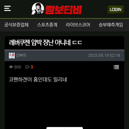
공식보증업체
스포츠중계
라이브스코어
승부예측게임
레버쿠젠 압박 장난 아니네 ㄷㄷ
작성자 정보
작성
작성일
상부이
2025.09.19 02:19
컨텐츠 정보
목록
조회
댓글
869
3
본문
코펜하겐이 홈인데도 밀리네