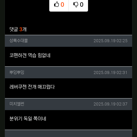
0
0
추천
비추천
관련자료
댓글
3
개
상록수대물님의 댓글
작성일
상록수대물
2025.09.19 02:25
코펜하겐 역습 힘없네
뿌잉뿌잉님의 댓글
작성일
뿌잉뿌잉
2025.09.19 02:31
레버쿠젠 전개 매끄럽다
미치앨런님의 댓글
작성일
미치앨런
2025.09.19 02:37
분위기 독일 쪽이네