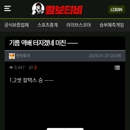
공식보증업체
스포츠중계
라이브스코어
승부예측게임
기름 역배 터지겠네 미친 ㅡㅡ
작성자 정보
작성
작성일
원슥토어
2025.01.07 20:06
컨텐츠 정보
목록
조회
댓글
9,447
2
본문
1,2셋 칼텍스 승 ㅡㅡ