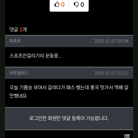
0
0
추천
비추천
관련자료
댓글
2
개
토토로님의 댓글
작성일
토토로
2025.01.07 20:54
스포츠안걸리기리 운동중..
바르셀로나님의 댓글
작성일
바르셀로나
2025.01.07 22:21
오늘 기름승 보여서 갈려다가 패스 했는데 흥국 맛가서 역배 갈
만했네요
로그인한 회원만 댓글 등록이 가능합니다.
목록