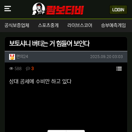
공식보증업체
스포츠중계
라이브스코어
승부예측게임
보토샤니 버티는 거 힘들어 보인다
작성자 정보
작성
작성일
편의24
2025.09.20 03:03
컨텐츠 정보
목록
조회
댓글
588
3
본문
상대 공세에 수비만 하고 있다