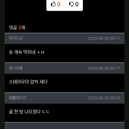
0
0
추천
비추천
관련자료
댓글
3
개
하자드님님의 댓글
작성일
하자드님
2025.09.20 03:11
슛 계속 막히네 ㅅㅂ
호나우동님의 댓글
작성일
호나우동
2025.09.20 03:17
스테아우아 압박 세다
베틀메이지님의 댓글
작성일
베틀메이지
2025.09.20 03:23
골 한 방 나오겠다 ㄷㄷ