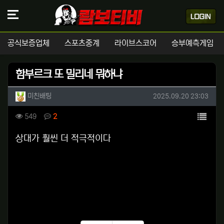
공식보증업체
스포츠중계
라이브스코어
승부예측게임
함부르크 또 밀리네 뭐하냐
작성자 정보
작성
작성일
미친배팅
2025.09.20 23:03
컨텐츠 정보
목록
조회
댓글
549
2
본문
상대가 훨씬 더 적극적이다