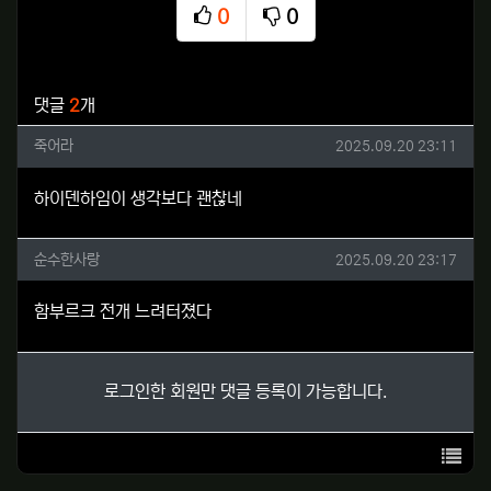
0
0
추천
비추천
관련자료
댓글
2
개
죽어라님의 댓글
작성일
죽어라
2025.09.20 23:11
하이덴하임이 생각보다 괜찮네
순수한사랑님의 댓글
작성일
순수한사랑
2025.09.20 23:17
함부르크 전개 느려터졌다
로그인한 회원만 댓글 등록이 가능합니다.
목록