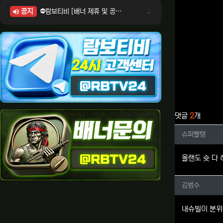
공지
⛔람보티비 [배너 제휴 및 공식 입점 문의 안내]
⛔람보티비 [포인트: 상품전환 및 제휴전환 안내]
⛔람보티비 [정회원 등급UP! 안내사항]
⛔람보티비 [채팅방 이용시 주의사항]
⛔람보티비 [공식보증업체 안내]
관련자료
댓글
2
개
슈퍼빨탱
슈퍼빨탱
올랜도 슛 다
김범수님
김범수
내슈빌이 분위