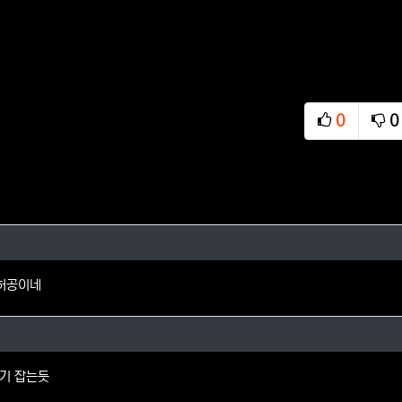
0
0
추천
비
님의 댓글
 허공이네
의 댓글
기 잡는듯