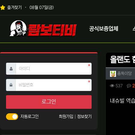
상단 네비
즐겨찾기
08월 07일(금)
메인 메뉴
로고
공식보증업체
올랜도 
필수
아이디
작성자 
작
총독이당
필수
비밀번호
컨텐츠 
조회
537
2
본문
내슈빌 역습
로그인
자동로그인
회원가입
정보찾기