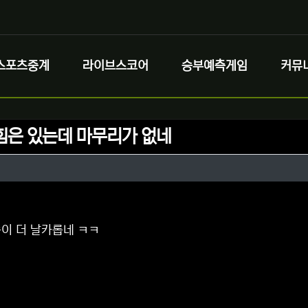
스포츠중계
라이브스코어
승부예측게임
커뮤
힘은 있는데 마무리가 없네
정보
성
정보
댓글
이 더 날카롭네 ㅋㅋ