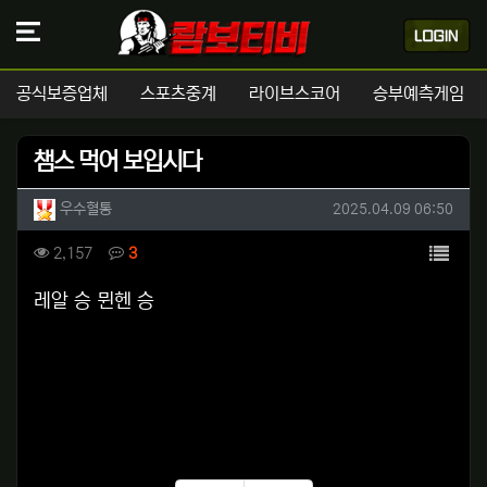
공식보증업체
스포츠중계
라이브스코어
승부예측게임
챔스 먹어 보입시다
작성자 정보
작성
작성일
우수혈통
2025.04.09 06:50
컨텐츠 정보
목록
조회
댓글
2,157
3
본문
레알 승 뮌헨 승