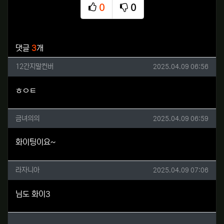
0
0
추천
비추천
관련자료
댓글
3
개
12간지말컨버님의 댓글
작성일
12간지말컨버
2025.04.09 06:56
ㅎㅇㅌ
금녀의의님의 댓글
작성일
금녀의의
2025.04.09 06:59
화이팅이요~
라자니아님의 댓글
작성일
라자니아
2025.04.09 07:06
님도 화이3