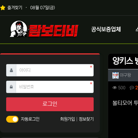
상단 네비
즐겨찾기
08월 07일(금)
메인 메뉴
로고
공식보증업체
양키스 
필수
아이디
작성자 
작성
야구왕
필수
비밀번호
컨텐츠 
조회
500
2
본문
볼티모어 투
로그인
자동로그인
회원가입
정보찾기