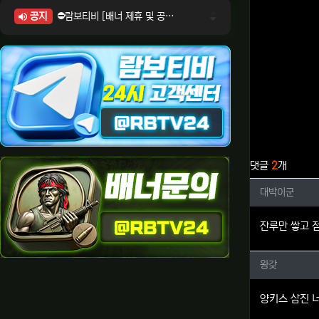
공지
⛔람보티비 [배너 제휴 및 공식 입점 문의 안내]
⛔람보티비 [포인트: 상품전환 및 제휴전환 안내]
⛔람보티비 [정회원 등급UP! 안내사항]
⛔람보티비 [채팅방 이용시 주의사항]
⛔람보티비 [공식보증업체 안내]
관련자료
댓글
2
개
대박이군
대박이군
잔루만 쌓고 
왕갖님의
왕갖
양키스 삼진 