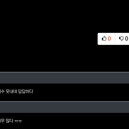
0
0
추천
비
님의 댓글
점수 못내네 답답하다
 댓글
너무 많다 ㅠㅠ