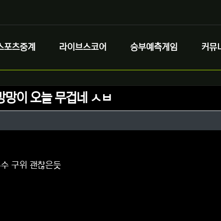
스포츠중계
라이브스코어
승부예측게임
커뮤
방망이 오늘 무겁네 ㅅㅂ
정보
정보
댓글
수 구위 괜찮은듯