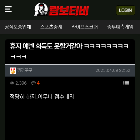
공식보증업체
스포츠중계
라이브스코어
승부예측게임
휴지 얘넨 희득도 못할거같아 ㅋㅋㅋㅋㅋㅋㅋㅋ
ㅋㅋㅋ
작성자 정보
작성
작성일
까까꾸꾸
2025.04.09 22:52
컨텐츠 정보
목록
조회
댓글
2,396
4
본문
적당히 하자.아무나 점수내라