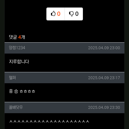
0
0
추천
비추천
관련자료
댓글
4
개
양정1234님의 댓글
작성일
양정1234
2025.04.09 23:00
지루합니다
헬퍼님의 댓글
작성일
헬퍼
2025.04.09 23:17
휴 승 ㅎㅎㅎㅎ
꿀배닷우님의 댓글
작성일
꿀배닷우
2025.04.09 23:30
ㅅㅅㅅㅅㅅㅅㅅㅅㅅㅅㅅㅅㅅㅅㅅㅅㅅㅅㅅㅅ