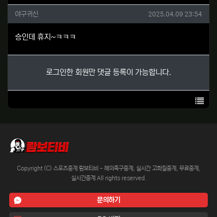
야구귀신님의 댓글
작성일
야구귀신
2025.04.09 23:54
승인데 휴지~ㅋㅋㅋ
로그인한 회원만 댓글 등록이 가능합니다.
목록
Copyright (C) 스포츠중계 람보티비 - 해외축구중계, 실시간 고화질중계, 무료중계,
실시간중계 All rights reserved.
문의하기