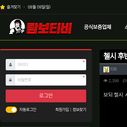
상단 네비
즐겨찾기
08월 09일(일)
메인 메뉴
로고
공식보증업체
첼시 후
필수
아이디
작성자 
작성
티트
필수
비밀번호
컨텐츠 
조회
2,396
본문
보되 첼시
로그인
자동로그인
회원가입
정보찾기