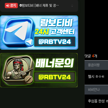
공지
⛔람보티비 [배너 제휴 및 공식 입점 문의 안내]
⛔람보티비 [포인트: 상품전환 및 제휴전환 안내]
⛔람보티비 [정회원 등급UP! 안내사항]
⛔람보티비 [채팅방 이용시 주의사항]
⛔람보티비 [공식보증업체 안내]
관련자료
댓글
4
개
웅곰이짱
웅곰이짱
첼시 ㅎㅇㅌ
비비안나
비비안나
후삼옵 완성 