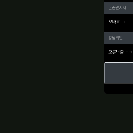
돈좀만지
돈좀만지자
오바요 ㅋ
강남위인
강남위인
오류난줄 ㅋㅋ