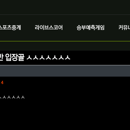
스포츠중계
라이브스코어
승부예측게임
커뮤
반 입장골 ㅅㅅㅅㅅㅅㅅㅅ
정보
정보
댓글
4
 ㅅㅅㅅㅅㅅㅅ