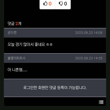
0
0
추천
비추천
관련자료
댓글
2
개
굳드맨님의 댓글
작성일
굳드맨
2025.09.23 14:08
오늘 경기 많아서 좋네요 ㅎㅎ
불멸의토토사님의 댓글
작성일
불멸의토토사
2025.09.23 14:35
아 니혼햄.....
로그인한 회원만 댓글 등록이 가능합니다.
목록