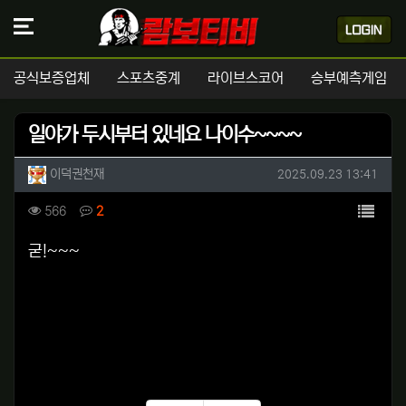
공식보증업체
스포츠중계
라이브스코어
승부예측게임
일야가 두시부터 있네요 나이수~~~~
작성자 정보
작성
작성일
이덕권천재
2025.09.23 13:41
컨텐츠 정보
목록
조회
댓글
566
2
본문
굳!~~~