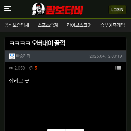
공식보증업체
스포츠중계
라이브스코어
승부예측게임
ㅋㅋㅋㅋ 오버대이 꿀꺽
작성자 정보
작성
작성일
빠숑리더
2025.04.12 03:19
컨텐츠 정보
목록
조회
댓글
2,058
5
본문
잡리그 굿