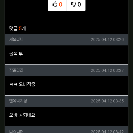
0
0
추천
비추천
관련자료
댓글
5
개
세모라니님의 댓글
작성일
세모라니
2025.04.12 03:26
꿀꺽 투
장골라라님의 댓글
작성일
장골라라
2025.04.12 03:27
ㅋㅋ 오바적중
맨유박지성님의 댓글
작성일
맨유박지성
2025.04.12 03:35
오바 ㅈ되네요
니슈니허님의 댓글
작성일
니슈니허
2025.04.12 03:42