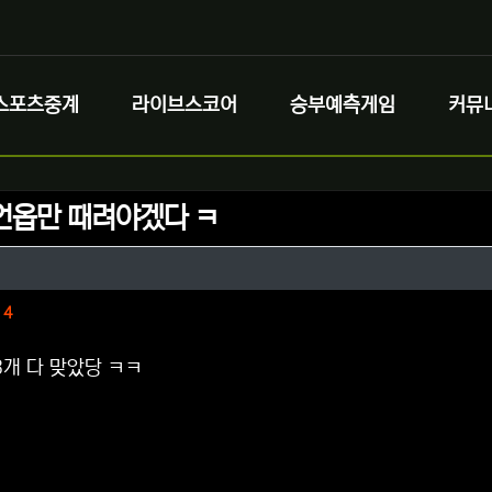
스포츠중계
라이브스코어
승부예측게임
커뮤
언옵만 때려야겠다 ㅋ
정보
정보
댓글
4
3개 다 맞았당 ㅋㅋ