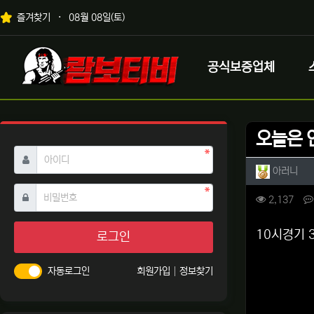
상단 네비
즐겨찾기
08월 08일(토)
메인 메뉴
로고
공식보증업체
오늘은 
필수
아이디
작성자 
작성
아러니
필수
비밀번호
컨텐츠 
조회
2,137
본문
10시경기 
로그인
자동로그인
회원가입
정보찾기