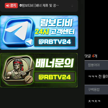
공지
⛔람보티비 [배너 제휴 및 공식 입점 문의 안내]
⛔람보티비 [포인트: 상품전환 및 제휴전환 안내]
⛔람보티비 [정회원 등급UP! 안내사항]
⛔람보티비 [채팅방 이용시 주의사항]
⛔람보티비 [공식보증업체 안내]
관련자료
댓글
4
개
참붕어야
참붕어야
ㅋㅋㅋ 전 올
구백용캄
구백용캄
ㅊㅋㅊㅋ