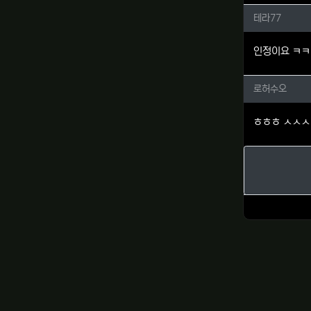
테라77
테라77
인정이요 ㅋ
로허수오
로허수오
ㅎㅎㅎ ㅅㅅ