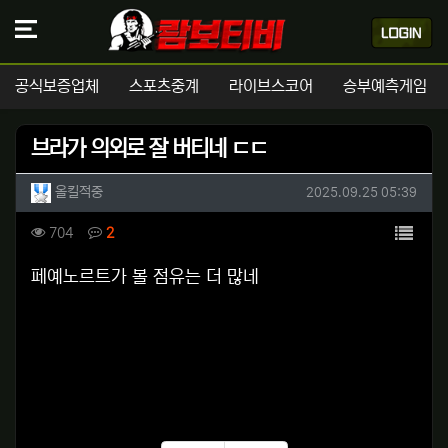
공식보증업체
스포츠중계
라이브스코어
승부예측게임
브라가 의외로 잘 버티네 ㄷㄷ
작성자 정보
작성
작성일
올킬적중
2025.09.25 05:39
컨텐츠 정보
목록
조회
댓글
704
2
본문
페예노르트가 볼 점유는 더 많네