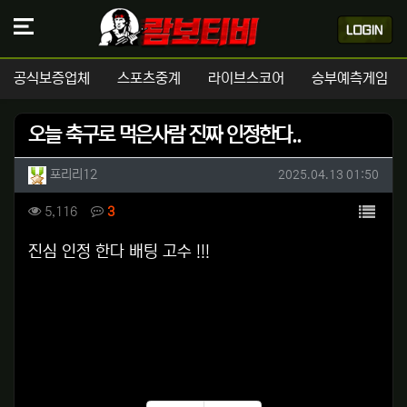
공식보증업체
스포츠중계
라이브스코어
승부예측게임
오늘 축구로 먹은사람 진짜 인정한다..
작성자 정보
작성
작성일
포리리12
2025.04.13 01:50
컨텐츠 정보
목록
조회
댓글
5,116
3
본문
진심 인정 한다 배팅 고수 !!!