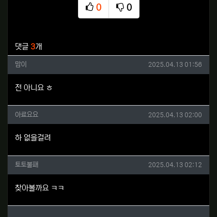
0
0
추천
비추천
관련자료
댓글
3
개
맘이님의 댓글
작성일
맘이
2025.04.13 01:56
전 아니요 ㅎ
아료요요님의 댓글
작성일
아료요요
2025.04.13 02:00
하 없을걸려
토토불패님의 댓글
작성일
토토불패
2025.04.13 02:12
찾아볼까요 ㅋㅋ