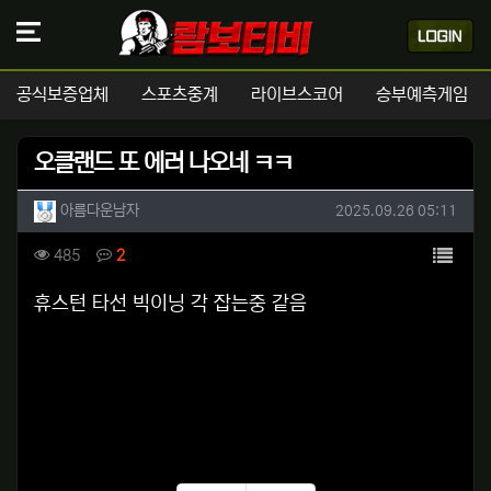
공식보증업체
스포츠중계
라이브스코어
승부예측게임
오클랜드 또 에러 나오네 ㅋㅋ
작성자 정보
작성
작성일
아름다운남자
2025.09.26 05:11
컨텐츠 정보
목록
조회
댓글
485
2
본문
휴스턴 타선 빅이닝 각 잡는중 같음