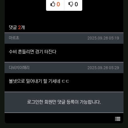
0
0
추천
비추천
관련자료
댓글
2
개
마르초님의 댓글
작성일
마르초
2025.09.26 05:19
수비 흔들리면 경기 터진다
다비치이해리님의 댓글
작성일
다비치이해리
2025.09.26 05:29
볼넷으로 밀어내기 할 기세네 ㄷㄷ
로그인한 회원만 댓글 등록이 가능합니다.
목록