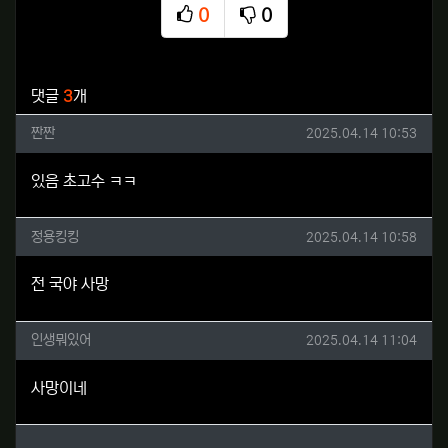
0
0
추천
비추천
관련자료
댓글
3
개
짠짠님의 댓글
작성일
짠짠
2025.04.14 10:53
있음 초고수 ㅋㅋ
정용킹킹님의 댓글
작성일
정용킹킹
2025.04.14 10:58
전 국야 사망
인생뭐있어님의 댓글
작성일
인생뭐있어
2025.04.14 11:04
사망이네