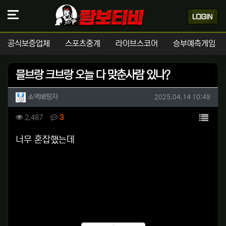
공식보증업체
스포츠중계
라이브스코어
승부예측게임
믈브랑 크브랑 오늘 다 맞춘사람 있나?
작성자 정보
작성
작성일
소액배팅자
2025.04.14 10:49
컨텐츠 정보
목록
조회
댓글
2,487
3
본문
너무 혼잡했는데