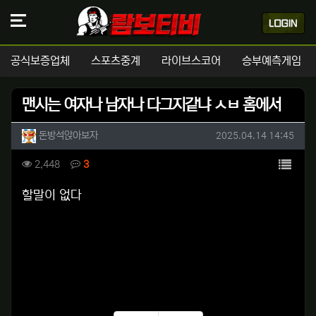
공식보증업체
스포츠중계
라이브스코어
승부예측게임
맨시는 여자나 남자나 다그지같냐 ㅅㅂ 홈에서
작성자 정보
작성
작성일
돈방석앉아보자
2025.04.14 14:45
컨텐츠 정보
목록
조회
댓글
2,448
3
본문
할말이 없다