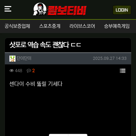
공식보증업체
스포츠중계
라이브스코어
승부예측게임
삿포로 역습 속도 괜찮다 ㄷㄷ
작성자 정보
작성
작성일
단이단이
2025.09.27 14:33
컨텐츠 정보
목록
조회
댓글
448
2
본문
센다이 수비 뚫릴 기세다