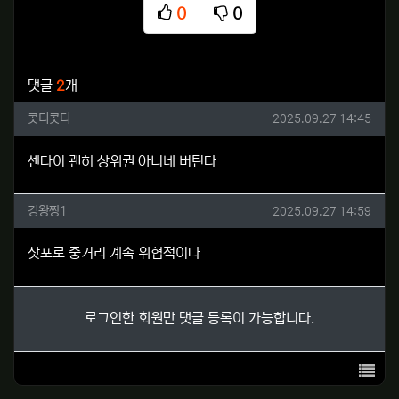
0
0
추천
비추천
관련자료
댓글
2
개
콧디콧디님의 댓글
작성일
콧디콧디
2025.09.27 14:45
센다이 괜히 상위권 아니네 버틴다
킹왕짱1님의 댓글
작성일
킹왕짱1
2025.09.27 14:59
삿포로 중거리 계속 위협적이다
로그인한 회원만 댓글 등록이 가능합니다.
목록