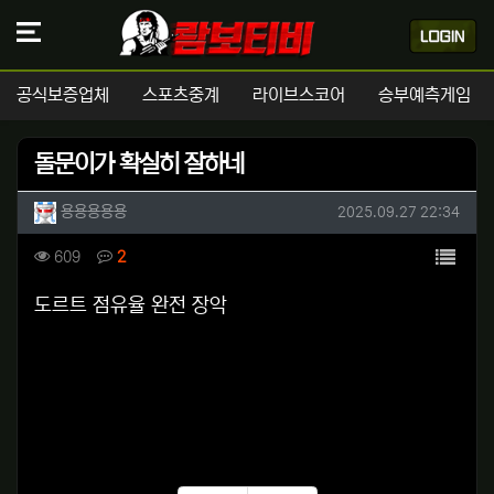
공식보증업체
스포츠중계
라이브스코어
승부예측게임
돌문이가 확실히 잘하네
작성자 정보
작성
작성일
용용용용용
2025.09.27 22:34
컨텐츠 정보
목록
조회
댓글
609
2
본문
도르트 점유율 완전 장악