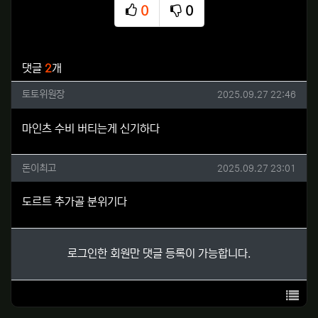
0
0
추천
비추천
관련자료
댓글
2
개
토토위원장님의 댓글
작성일
토토위원장
2025.09.27 22:46
마인츠 수비 버티는게 신기하다
돈이최고님의 댓글
작성일
돈이최고
2025.09.27 23:01
도르트 추가골 분위기다
로그인한 회원만 댓글 등록이 가능합니다.
목록