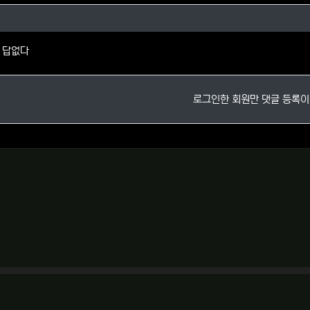
님의 댓글
 답없다
로그인한 회원만 댓글 등록이