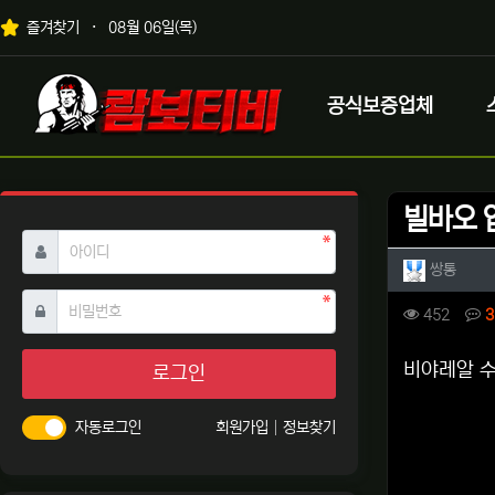
상단 네비
즐겨찾기
08월 06일(목)
메인 메뉴
로고
공식보증업체
빌바오 
필수
아이디
작성자 
작성
쌍통
필수
비밀번호
컨텐츠 
조회
452
3
본문
비야레알 수
로그인
자동로그인
회원가입
정보찾기