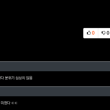
0
0
추천
비
인님의 댓글
진다 분위기 심상치 않음
안11님의 댓글
 미쳤다 ㄷㄷ