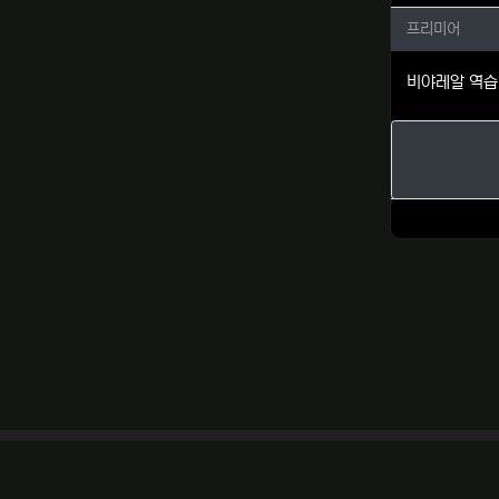
프리미어
프리미어
비야레알 역습