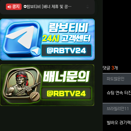
공지
⛔람보티비 [배너 제휴 및 공식 입점 문의 안내]
⛔람보티비 [포인트: 상품전환 및 제휴전환 안내]
⛔람보티비 [정회원 등급UP! 안내사항]
⛔람보티비 [채팅방 이용시 주의사항]
⛔람보티비 [공식보증업체 안내]
관련자료
댓글
3
개
파도많은
파도많은인
슈팅 연속 터
브라질리
브라질리안11
빌바오 경기력