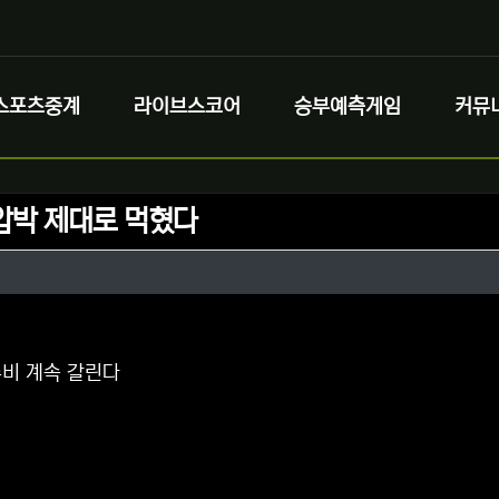
스포츠중계
라이브스코어
승부예측게임
커뮤
압박 제대로 먹혔다
정보
정보
댓글
비 계속 갈린다