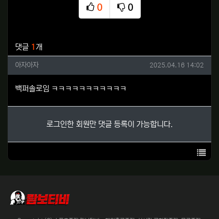
0
0
추천
비추천
관련자료
댓글
1
개
아자아자님의 댓글
작성일
아자아자
2025.04.16 14:02
백퍼솔로임 ㅋㅋㅋㅋㅋㅋㅋㅋㅋㅋㅋ
로그인한 회원만 댓글 등록이 가능합니다.
목록