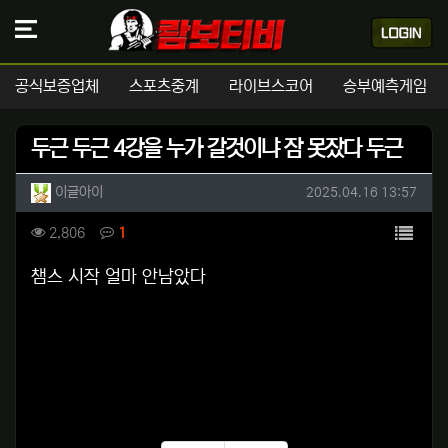
공식보증업체
스포츠중계
라이브스코어
승부예측게임
두근 두근 4강을 누가 갈것이냐 잠 못잤다 두근
작성자 정보
작성
작성일
이글아이
2025.04.16 13:57
컨텐츠 정보
목록
조회
댓글
2,806
1
본문
챔스 시작 얼마 안남았다