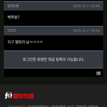
알랭방퉁님의 댓글
작성일
알랭방퉁
2025.10.11 02:48
핵폭발?
으흐흐님의 댓글
작성일
으흐흐
2025.10.11 03:23
지구 멸망의 날ㅋㅋㅋㅋ
로그인한 회원만 댓글 등록이 가능합니다.
목록
Copyright (C) 스포츠중계 람보티비 - 해외축구중계, 실시간 고화질중계, 무료중계,