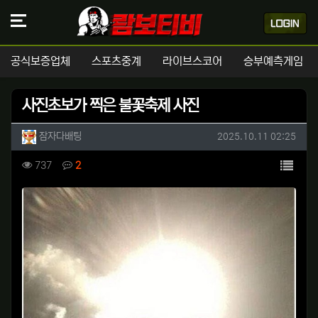
공식보증업체
스포츠중계
라이브스코어
승부예측게임
사진초보가 찍은 불꽃축제 사진
작성자 정보
작성
작성일
잠자다배팅
2025.10.11 02:25
컨텐츠 정보
목록
조회
댓글
737
2
본문