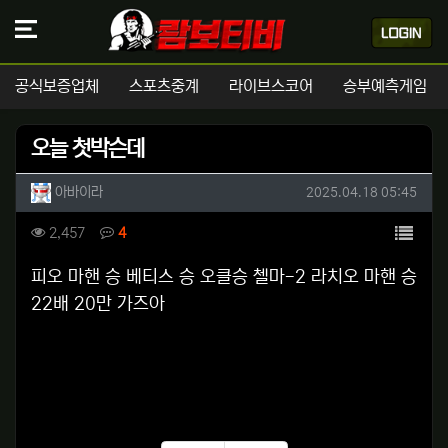
공식보증업체
스포츠중계
라이브스코어
승부예측게임
오늘 첫박슨데
작성자 정보
작성
작성일
아바이라
2025.04.18 05:45
컨텐츠 정보
목록
조회
댓글
2,457
4
본문
피오 마핸 승 베티스 승 오클승 첼마-2 라치오 마핸 승
22배 20만 가즈아