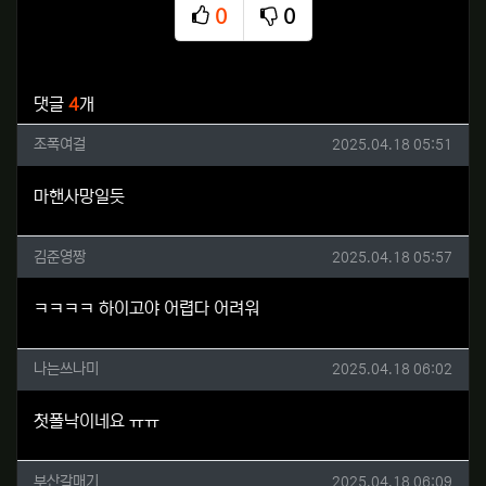
0
0
추천
비추천
관련자료
댓글
4
개
조폭여걸님의 댓글
작성일
조폭여걸
2025.04.18 05:51
마핸사망일듯
김준영짱님의 댓글
작성일
김준영짱
2025.04.18 05:57
ㅋㅋㅋㅋ 하이고야 어렵다 어려워
나는쓰나미님의 댓글
작성일
나는쓰나미
2025.04.18 06:02
첫폴낙이네요 ㅠㅠ
부산갈매기님의 댓글
작성일
부산갈매기
2025.04.18 06:09