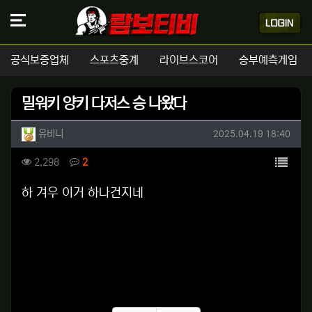
공식보증업체
스포츠중계
라이브스코어
승부예측게임
밀워키 양키 다저스 승 나왔다
작성자 정보
작성
작성일
유비니
2025.04.19 18:40
컨텐츠 정보
목록
조회
댓글
2,298
2
본문
하 겨우 이거 하나건지네