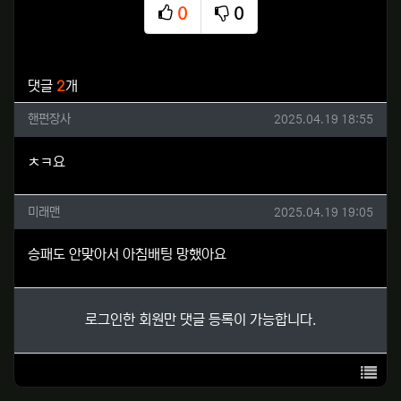
0
0
추천
비추천
관련자료
댓글
2
개
핸펀장사님의 댓글
작성일
핸펀장사
2025.04.19 18:55
ㅊㅋ요
미래맨님의 댓글
작성일
미래맨
2025.04.19 19:05
승패도 안맞아서 아침배팅 망했아요
로그인한 회원만 댓글 등록이 가능합니다.
목록