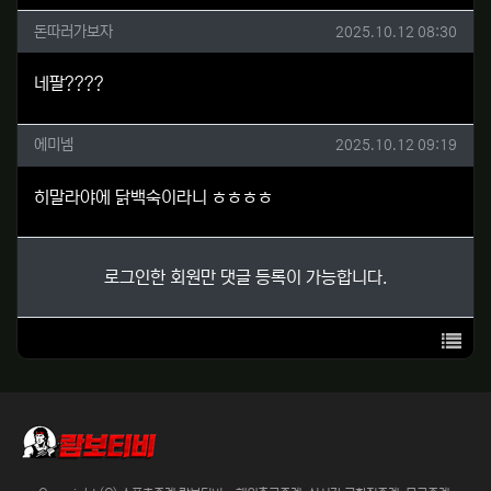
돈따러가보자님의 댓글
작성일
돈따러가보자
2025.10.12 08:30
네팔????
에미넴님의 댓글
작성일
에미넴
2025.10.12 09:19
히말라야에 닭백숙이라니 ㅎㅎㅎㅎ
로그인한 회원만 댓글 등록이 가능합니다.
목록