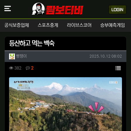
공식보증업체
스포츠중계
라이브스코어
승부예측게임
등산하고 먹는 백숙
작성자 정보
작성
작성일
빵쟁이
2025.10.12 08:02
컨텐츠 정보
목록
조회
댓글
382
2
본문