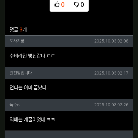
0
0
추천
비추천
관련자료
댓글
3
개
도사지롱님의 댓글
작성일
도사지롱
2025.10.03 02:08
수비라인 병신같다 ㄷㄷ
완전짱입니다님의 댓글
작성일
완전짱입니다
2025.10.03 02:17
언더는 이미 끝났다
독수리님의 댓글
작성일
독수리
2025.10.03 02:26
역배는 개꿈이었네 ㅋㅋ