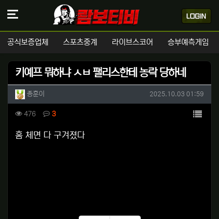
공식보증업체
스포츠중계
라이브스코어
승부예측게임
키예프 뭐하냐 ㅅㅂ 팰리스한테 농락 당하네
작성자 정보
작성
작성일
종훈이
2025.10.03 01:59
컨텐츠 정보
목록
조회
댓글
476
3
본문
홈 체면 다 구겨졌다