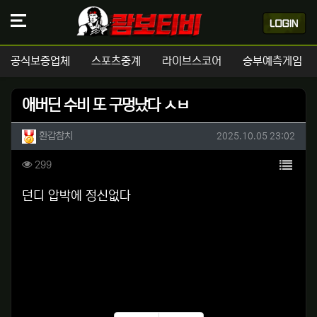
공식보증업체
스포츠중계
라이브스코어
승부예측게임
애버딘 수비 또 구멍났다 ㅅㅂ
작성자 정보
작성
작성일
환갑참치
2025.10.05 23:02
컨텐츠 정보
목록
조회
299
본문
던디 압박에 정신없다