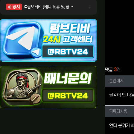
공지
⛔람보티비 [배너 제휴 및 공식 입점 문의 안내]
⛔람보티비 [포인트: 상품전환 및 제휴전환 안내]
⛔람보티비 [정회원 등급UP! 안내사항]
⛔람보티비 [채팅방 이용시 주의사항]
⛔람보티비 [공식보증업체 안내]
관련자료
댓글
3
개
순간애서
순간애서
골각이 안 나
피파터치
피파터치용
언더 분위기 