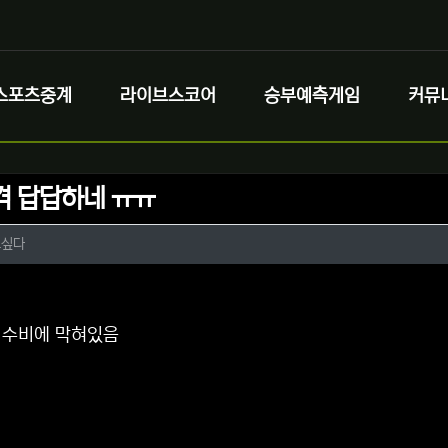
스포츠중계
라이브스코어
승부예측게임
커뮤
격 답답하네 ㅠㅠ
정보
작성
고싶다
정보
댓글
 수비에 막혀있음