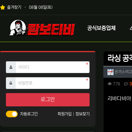
상단 네비
즐겨찾기
08월 08일(토)
메인 메뉴
로고
공식보증업체
라싱 공
필수
아이디
작성자 
돈까스먹
필수
비밀번호
컨텐츠 
조회
778
3
본문
리바다비아
로그인
자동로그인
회원가입
정보찾기