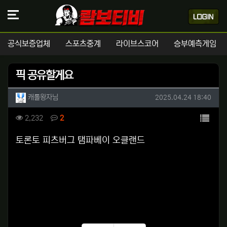
공식보증업체
스포츠중계
라이브스코어
승부예측게임
픽 공유할게요
작성자 정보
작성
작성일
캐롤왕자님
2025.04.24 18:40
컨텐츠 정보
목록
조회
댓글
2,232
2
본문
토론토 피츠버그 탬파베이 오클랜드