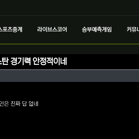
스포츠중계
라이브스코어
승부예측게임
커뮤
탄 경기력 안정적이네
정보
작성
자
정보
댓글
은 진짜 답 없네