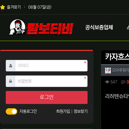
상단 네비
즐겨찾기
08월 07일(금)
메인 메뉴
로고
공식보증업체
카자흐스
필수
아이디
작성자 
오마루왕
필수
비밀번호
컨텐츠 
조회
547
3
본문
리히텐슈타인
로그인
자동로그인
회원가입
정보찾기