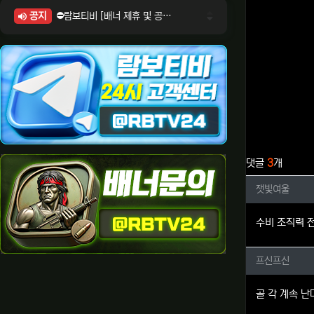
공지
⛔람보티비 [배너 제휴 및 공식 입점 문의 안내]
⛔람보티비 [포인트: 상품전환 및 제휴전환 안내]
⛔람보티비 [정회원 등급UP! 안내사항]
⛔람보티비 [채팅방 이용시 주의사항]
⛔람보티비 [공식보증업체 안내]
관련자료
댓글
3
개
잿빛여울
잿빛여울
수비 조직력 
프신프신
프신프신
골 각 계속 난