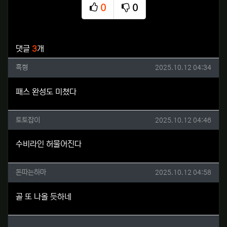
0
0
추천
비추천
관련자료
댓글
3
개
흑형님의 댓글
작성일
흑형
2025.10.12 04:34
패스 완성도 미쳤다
토토잡이님의 댓글
작성일
토토잡이
2025.10.12 04:46
수비라인 허물어진다
돈따는하마님의 댓글
작성일
돈따는하마
2025.10.12 04:58
골 또 나올 듯하네