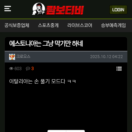
공식보증업체
스포츠중계
라이브스코어
승부예측게임
에스토니아는 그냥 막기만 하네
작성자 정보
작성
작성일
크로오스
2025.10.12 04:22
컨텐츠 정보
목록
조회
댓글
603
3
본문
이탈리아는 손 풀기 모드다 ㅋㅋ