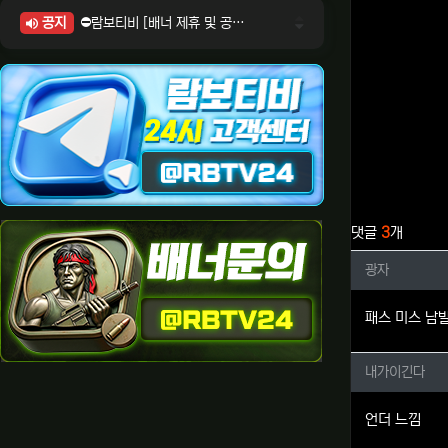
공지
⛔람보티비 [배너 제휴 및 공식 입점 문의 안내]
⛔람보티비 [포인트: 상품전환 및 제휴전환 안내]
⛔람보티비 [정회원 등급UP! 안내사항]
⛔람보티비 [채팅방 이용시 주의사항]
⛔람보티비 [공식보증업체 안내]
관련자료
댓글
3
개
광자님의
광자
패스 미스 남
내가이긴
내가이긴다
언더 느낌