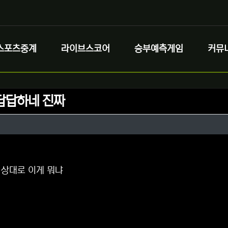
스포츠중계
라이브스코어
승부예측게임
커뮤
답답하네 진짜
정보
정보
댓글
상대로 이게 뭐냐