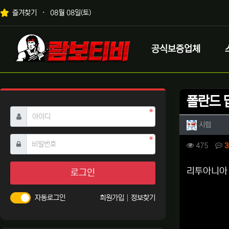
상단 네비
즐겨찾기
08월 08일(토)
메인 메뉴
로고
공식보증업체
폴란드 
필수
아이디
작성자 
작성
시럽
필수
비밀번호
컨텐츠 
조회
475
3
본문
리투아니아 
로그인
자동로그인
회원가입
정보찾기