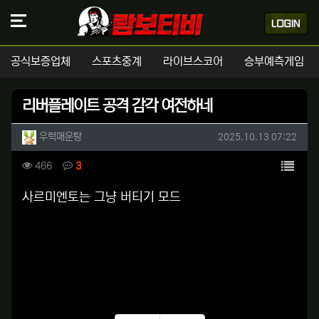
공식보증업체
스포츠중계
라이브스코어
승부예측게임
리버플레이트 공격 감각 여전하네
작성자 정보
작성
작성일
우럭매운탕
2025.10.13 07:22
컨텐츠 정보
목록
조회
댓글
466
3
본문
사르미엔토는 그냥 버티기 모드