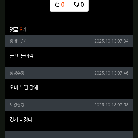
0
0
추천
비추천
관련자료
댓글
3
개
짱데드77님의 댓글
작성일
짱데드77
2025.10.13 07:34
골 또 들어감
정빙수짱님의 댓글
작성일
정빙수짱
2025.10.13 07:46
오버 느낌 강해
세영짱짱님의 댓글
작성일
세영짱짱
2025.10.13 07:58
경기 터졌다