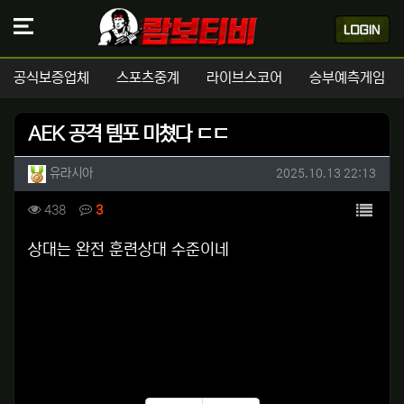
공식보증업체
스포츠중계
라이브스코어
승부예측게임
AEK 공격 템포 미쳤다 ㄷㄷ
작성자 정보
작성
작성일
유라시아
2025.10.13 22:13
컨텐츠 정보
목록
조회
댓글
438
3
본문
상대는 완전 훈련상대 수준이네