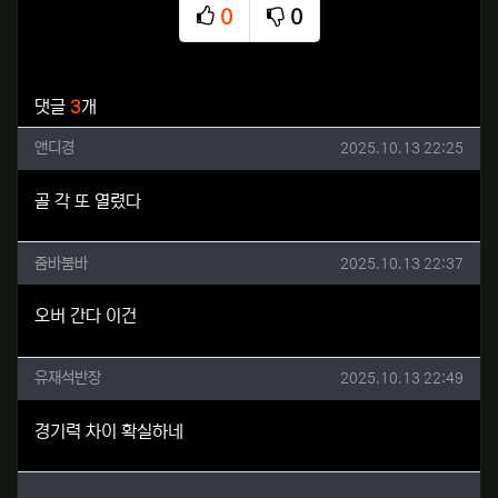
0
0
추천
비추천
관련자료
댓글
3
개
앤디경님의 댓글
작성일
앤디경
2025.10.13 22:25
골 각 또 열렸다
줌바붐바님의 댓글
작성일
줌바붐바
2025.10.13 22:37
오버 간다 이건
유재석반장님의 댓글
작성일
유재석반장
2025.10.13 22:49
경기력 차이 확실하네