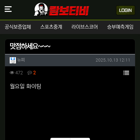
공식보증업체
스포츠중계
라이브스코어
승부예측게임
맛점하세요~~~
작성자 정보
작성
작성일
뉴찌
2025.10.13 12:11
컨텐츠 정보
목록
조회
댓글
472
2
본문
월요일 화이팅