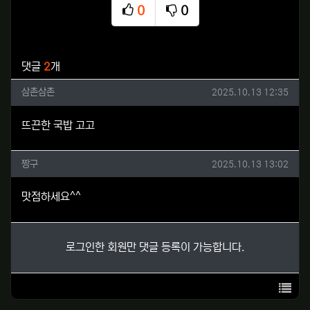
0
0
추천
비추천
관련자료
댓글
2
개
삼촌삼촌님의 댓글
작성일
삼촌삼촌
2025.10.13 12:35
뜨끈한 국밥 고고
짱구님의 댓글
작성일
짱구
2025.10.13 13:02
맛점하세요^^
로그인한 회원만 댓글 등록이 가능합니다.
목록