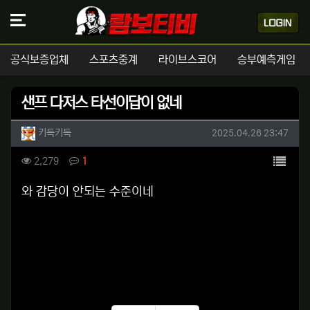
공식보증업체
스포츠중계
라이브스코어
승부예측게임
샌프 다저스 타선이답이 없네
작성자 정보
작성
작성일
키득키득
2025.04.26 23:47
컨텐츠 정보
목록
조회
댓글
2,279
1
본문
와 감당이 안되는 수준이네