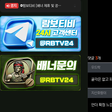
공지
⛔람보티비 [배너 제휴 및 공식 입점 문의 안내]
⛔람보티비 [포인트: 상품전환 및 제휴전환 안내]
⛔람보티비 [정회원 등급UP! 안내사항]
⛔람보티비 [채팅방 이용시 주의사항]
⛔람보티비 [공식보증업체 안내]
관련자료
댓글
3
개
우드락님
우드락
골각은 없고 
지산호랑
지산호랑이
언더 확정 느