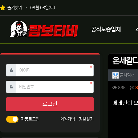
상단 네비
즐겨찾기
08월 08일(토)
메인 메뉴
로고
공식보증업체
온세칼다
필수
아이디
작성자 
작
들사람ㅇ
필수
비밀번호
컨텐츠 
조회
865
3
본문
메데인이 오
로그인
자동로그인
회원가입
정보찾기