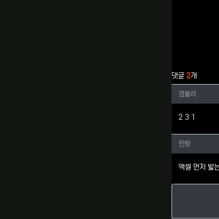
관련자료
댓글
2
개
갬블러님
갬블러
2 3 1
한량님의
한량
액셀 먼저 밟