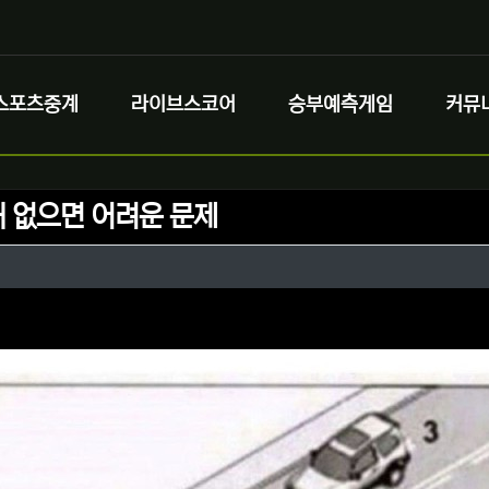
스포츠중계
라이브스코어
승부예측게임
커뮤
 없으면 어려운 문제
정보
작성
터
정보
댓글