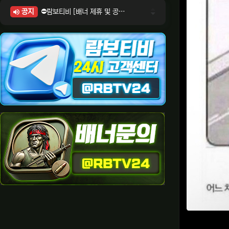
공지
⛔람보티비 [배너 제휴 및 공식 입점 문의 안내]
⛔람보티비 [포인트: 상품전환 및 제휴전환 안내]
⛔람보티비 [정회원 등급UP! 안내사항]
⛔람보티비 [채팅방 이용시 주의사항]
⛔람보티비 [공식보증업체 안내]