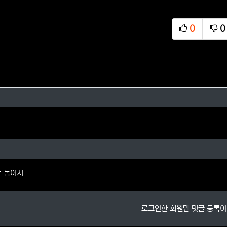
0
0
추천
비
의 댓글
 댓글
는 놈이지
로그인한 회원만 댓글 등록이