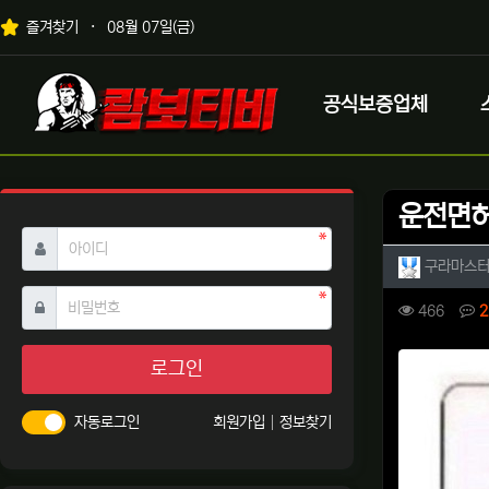
상단 네비
즐겨찾기
08월 07일(금)
메인 메뉴
로고
공식보증업체
운전면허
필수
아이디
작성자 
구라마스
필수
비밀번호
컨텐츠 
조회
466
2
본문
로그인
자동로그인
회원가입
정보찾기