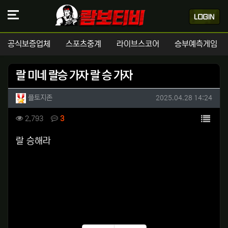
공식보증업체
스포츠중계
라이브스코어
승부예측게임
랄 미네 랄승 가자 랄 승 가자
작성자 정보
작성
작성일
플토지존
2025.04.28 14:24
컨텐츠 정보
목록
조회
댓글
2,793
3
본문
랄 승해라