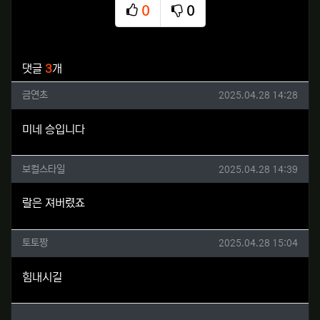
0
0
추천
비추천
관련자료
댓글
3
개
금연초님의 댓글
작성일
금연초
2025.04.28 14:28
미네 승입니다
보컬스타일님의 댓글
작성일
보컬스타일
2025.04.28 14:39
랄은 져버렸죠
토토짱님의 댓글
작성일
토토짱
2025.04.28 15:04
힘내시길